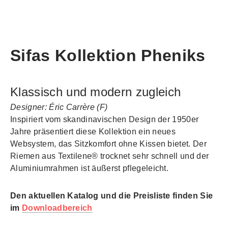
CUBIC OUTDOORKÜCHEN C1
DECKCHAIR / LOUNGER
UMBROSA NANO UX
EGO PARIS TANDEM
CUBIC SIDEBOARD
NANIMARQUINA
UMBROSA INGENUA SONNENSEGEL
NANIMARQINA SHADE OUTDOOR
EGO PARIS CABINES GIGOGNES
CUBIC OUTDOORKÜCHE C2
BEATRICE BAUMBANK
FISCHER MÖBEL
CUBIC LOUNGE
TRADITIONAL TEAK INFORMATIONEN
NANIMARQUINA TRES OUTDOOR
UMBROSA SONNESCHIRMFÜSSE
CUBIC BOX OUTDOORTRUHE
CUBIC OUTDOORKÜCHE C3
EGO PARIS PREMIERE
ZUBEHÖR & PFLEGE
Sifas Kollektion Pheniks
CUBIC OUTDOORLIVING - DIE FIRMA
PARAFLEX GASTHAUS FORELLE
LAGER / SONDERANGEBOTE
CUBIC OUTDOORKÜCHE C4
NANIMARQUINA VIDEOS
EGO PARIS ACCESSOIRES
CUBIC KITCHEN IN A CUPBOARD
EGO PARIS VIDEOS
Klassisch und modern zugleich
OUTDOORKÜCHEN MODULE
Designer: Éric Carrère (F)
CUBIC MATERIALIEN
Inspiriert vom skandinavischen Design der 1950er
Jahre präsentiert diese Kollektion ein neues
Websystem, das Sitzkomfort ohne Kissen bietet. Der
Riemen aus Textilene® trocknet sehr schnell und der
Aluminiumrahmen ist äußerst pflegeleicht.
Den aktuellen Katalog und die Preisliste finden Sie
im
Downloadbereich